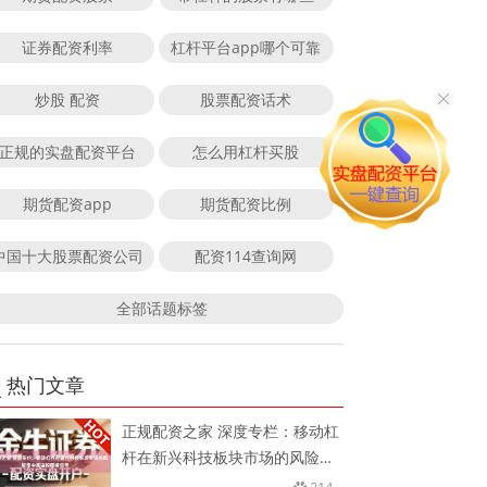
证券配资利率
杠杆平台app哪个可靠
炒股 配资
股票配资话术
正规的实盘配资平台
怎么用杠杆买股
期货配资app
期货配资比例
中国十大股票配资公司
配资114查询网
全部话题标签
热门文章
正规配资之家 深度专栏：移动杠
杆在新兴科技板块市场的风险集
中
214