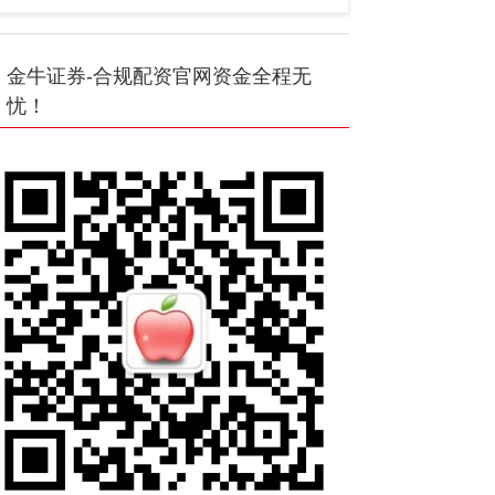
金牛证券-合规配资官网资金全程无
忧！