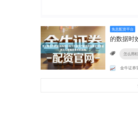
免息配资平台
的数据时
怎么用
金牛证券官