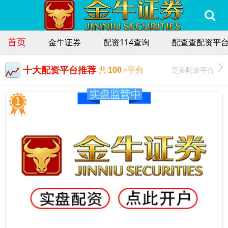
首页
金牛证券
配资114查询
配查查配资平
十大配资平台推荐
更多配资平台
共
100
+平台