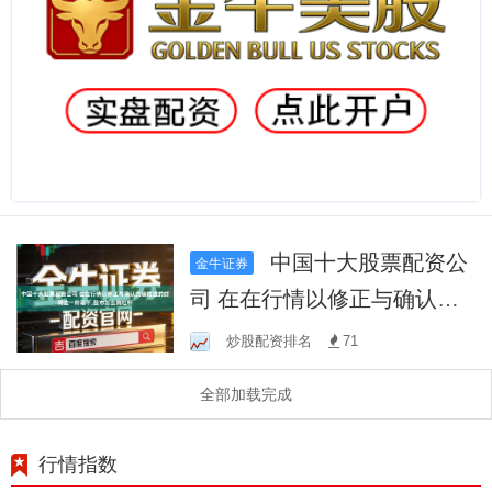
中国十大股票配资公
金牛证券
司 在在行情以修正与确认交
替推进的时期这一阶段下,股
炒股配资排名
71
市怎么用杠杆
全部加载完成
行情指数