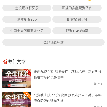
怎么用杠杆买股
正规的实盘配资平台
期货配资app
期货配资比例
中国十大股票配资公司
配资114查询网
全部话题标签
热门文章
正规配资之家 深度专栏：移动杠杆在新兴科技
板块市场的风险集中
214
配资线上股票配资软件 投资者报告：处于策略
磨合阶段的调整型账