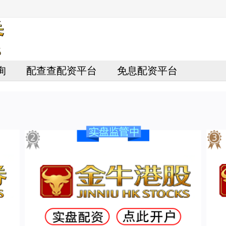
询
配查查配资平台
免息配资平台