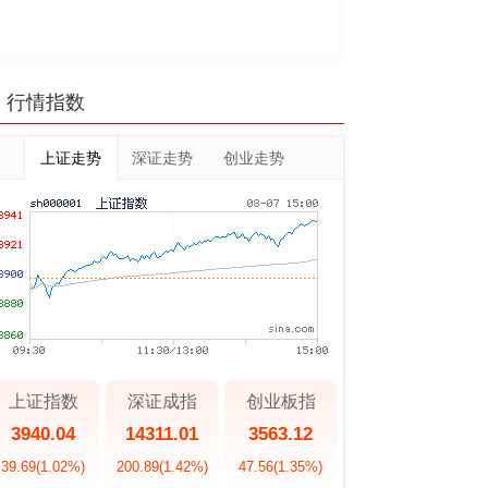
行情指数
上证走势
深证走势
创业走势
上证指数
深证成指
创业板指
3940.04
14311.01
3563.12
39.69
(1.02%)
200.89
(1.42%)
47.56
(1.35%)