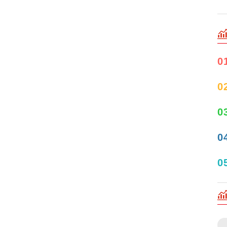
0
0
0
0
0