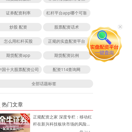
证券配资利率
杠杆平台app哪个可靠
炒股 配资
股票配资话术
怎么用杠杆买股
正规的实盘配资平台
期货配资app
期货配资比例
中国十大股票配资公司
配资114查询网
全部话题标签
热门文章
正规配资之家 深度专栏：移动杠
杆在新兴科技板块市场的风险集
中
214