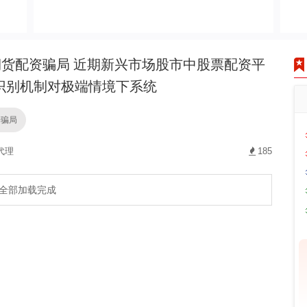
货配资骗局 近期新兴市场股市中股票配资平
识别机制对极端情境下系统
资骗局
代理
185
全部加载完成